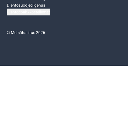
Diehtosuodječilgehus
Diehtočoahkkostellemat
©
Metsähallitus 2026