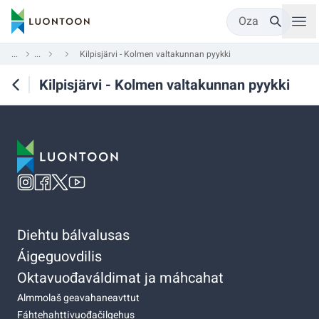
Oza
...
...
Kilpisjärvi - Kolmen valtakunnan pyykki
Kilpisjärvi - Kolmen valtakunnan pyykki
Diehtu bálvalusas
Áigeguovdilis
Oktavuođaváldimat ja máhcahat
Almmolaš geavahaneavttut
Fáhtehahttivuođačilgehus