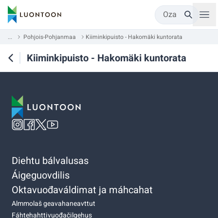
Oza
...
Pohjois-Pohjanmaa
Kiiminkipuisto - Hakomäki kuntorata
Kiiminkipuisto - Hakomäki kuntorata
Diehtu bálvalusas
Áigeguovdilis
Oktavuođaváldimat ja máhcahat
Almmolaš geavahaneavttut
Fáhtehahttivuođačilgehus