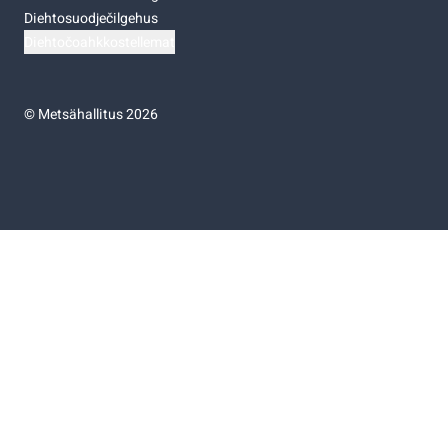
Diehtosuodječilgehus
Diehtočoahkkostellemat
©
Metsähallitus 2026