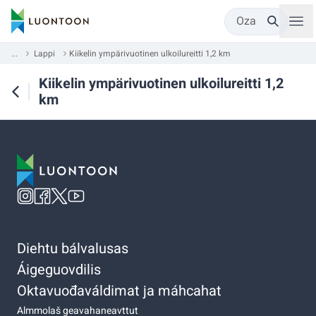
Oza
...
Lappi
Kiikelin ympärivuotinen ulkoilureitti 1,2 km
Kiikelin ympärivuotinen ulkoilureitti 1,2
km
Diehtu bálvalusas
Áigeguovdilis
Oktavuođaváldimat ja máhcahat
Almmolaš geavahaneavttut