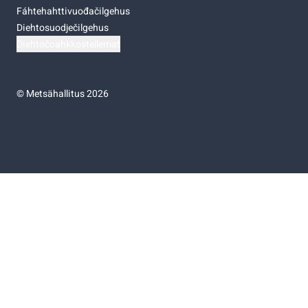
Fáhtehahttivuođačilgehus
Diehtosuodječilgehus
Diehtočoahkkostellemat
©
Metsähallitus 2026