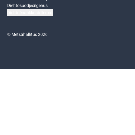
Diehtosuodječilgehus
Diehtočoahkkostellemat
©
Metsähallitus 2026