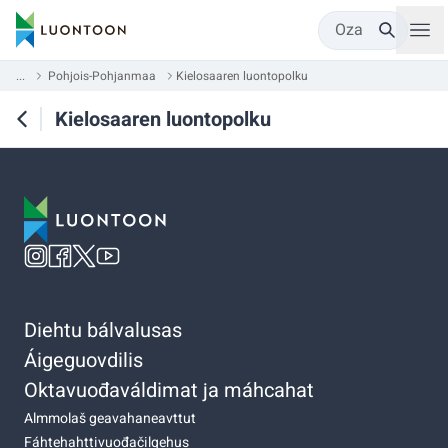
Oza
...
Pohjois-Pohjanmaa
Kielosaaren luontopolku
Kielosaaren luontopolku
Diehtu bálvalusas
Áigeguovdilis
Oktavuođaváldimat ja máhcahat
Almmolaš geavahaneavttut
Fáhtehahttivuođačilgehus