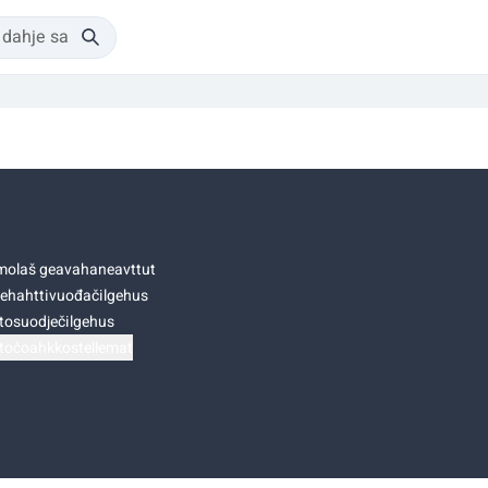
olaš geavahaneavttut
ehahttivuođačilgehus
tosuodječilgehus
točoahkkostellemat