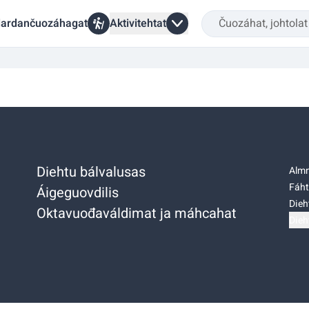
ardančuozáhagat
Aktivitehtat
Diehtu bálvalusas
Almm
Fáht
Áigeguovdilis
Dieh
Oktavuođaváldimat ja máhcahat
Dieh