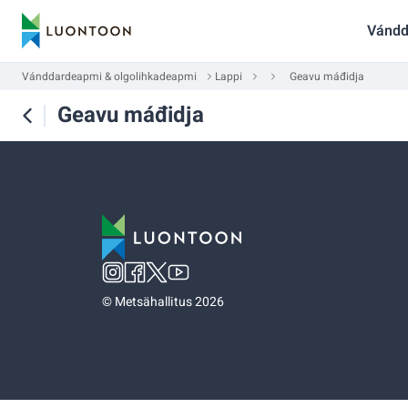
Vándd
Vánddardeapmi & olgolihkadeapmi
Lappi
Geavu máđidja
Geavu máđidja
©
Metsähallitus 2026