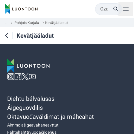
Oza
...
Pohjois-Karjala
Kevätjääladut
Kevätjääladut
Diehtu bálvalusas
Áigeguovdilis
Oktavuođaváldimat ja máhcahat
Almmolaš geavahaneavttut
Fáhtehahttivuođačilgehus