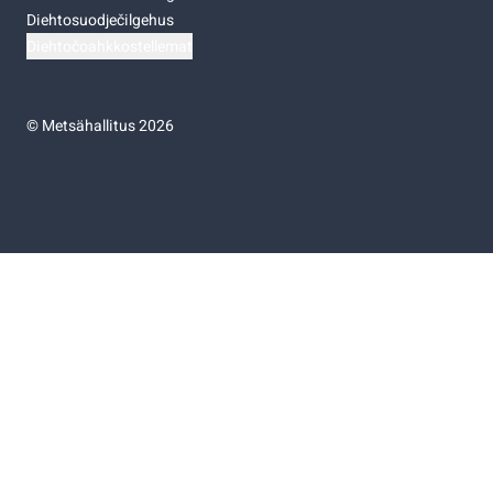
Diehtosuodječilgehus
Diehtočoahkkostellemat
©
Metsähallitus 2026