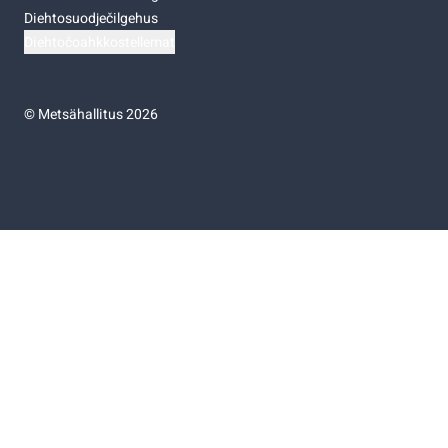
Diehtosuodječilgehus
Diehtočoahkkostellemat
©
Metsähallitus 2026