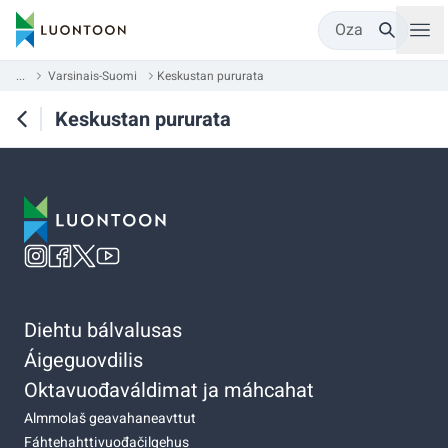
Oza
...
Varsinais-Suomi
Keskustan pururata
Keskustan pururata
Diehtu bálvalusas
Áigeguovdilis
Oktavuođaváldimat ja máhcahat
Almmolaš geavahaneavttut
Fáhtehahttivuođačilgehus