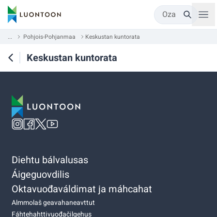
Oza
...
Pohjois-Pohjanmaa
Keskustan kuntorata
Keskustan kuntorata
Diehtu bálvalusas
Áigeguovdilis
Oktavuođaváldimat ja máhcahat
Almmolaš geavahaneavttut
Fáhtehahttivuođačilgehus