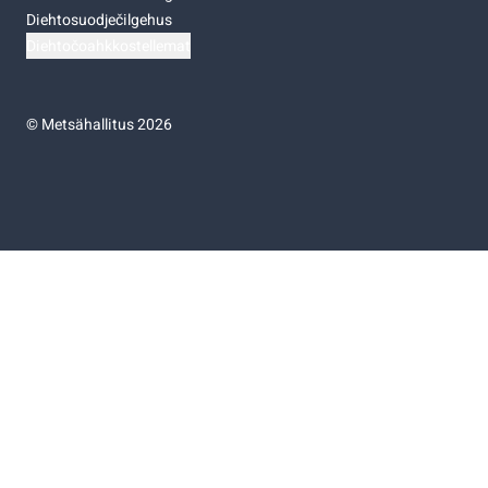
Diehtosuodječilgehus
Diehtočoahkkostellemat
©
Metsähallitus 2026