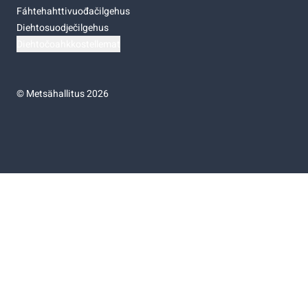
Fáhtehahttivuođačilgehus
Diehtosuodječilgehus
Diehtočoahkkostellemat
©
Metsähallitus 2026