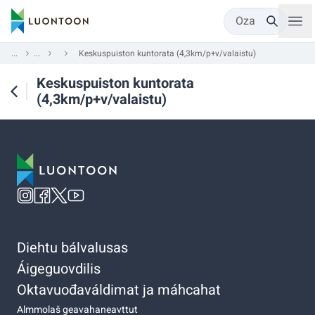
Oza
...
...
Keskuspuiston kuntorata (4,3km/p+v/valaistu)
Keskuspuiston kuntorata
(4,3km/p+v/valaistu)
Diehtu bálvalusas
Áigeguovdilis
Oktavuođaváldimat ja máhcahat
Almmolaš geavahaneavttut