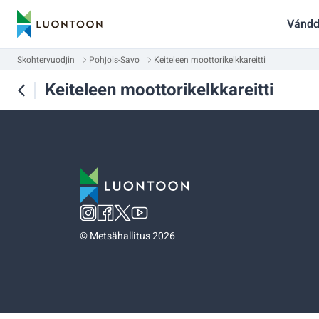
Vándd
Skohtervuodjin
Pohjois-Savo
Keiteleen moottorikelkkareitti
Keiteleen moottorikelkkareitti
©
Metsähallitus 2026