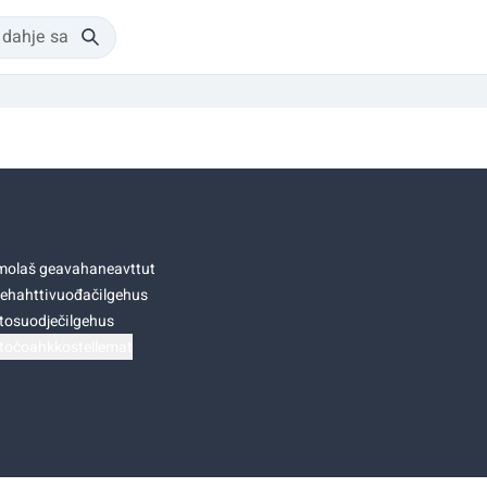
olaš geavahaneavttut
ehahttivuođačilgehus
tosuodječilgehus
točoahkkostellemat