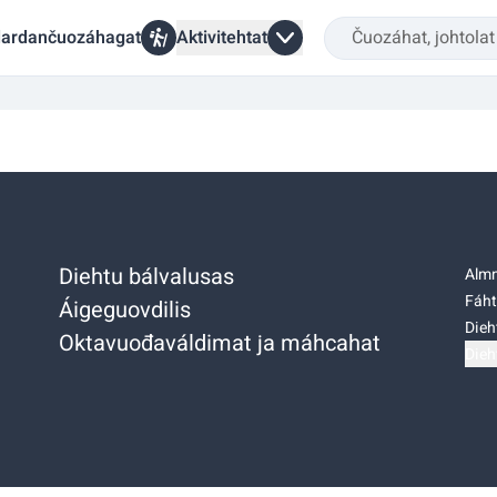
ardančuozáhagat
Aktivitehtat
Diehtu bálvalusas
Almm
Fáht
Áigeguovdilis
Dieh
Oktavuođaváldimat ja máhcahat
Dieh