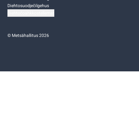
Diehtosuodječilgehus
Diehtočoahkkostellemat
©
Metsähallitus 2026