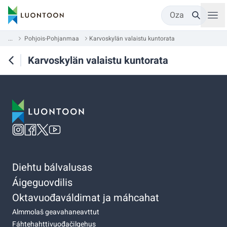
Oza
...
Pohjois-Pohjanmaa
Karvoskylän valaistu kuntorata
Karvoskylän valaistu kuntorata
Diehtu bálvalusas
Áigeguovdilis
Oktavuođaváldimat ja máhcahat
Almmolaš geavahaneavttut
Fáhtehahttivuođačilgehus