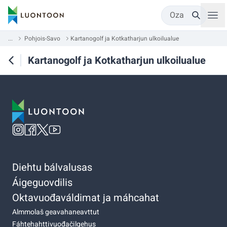
Oza
...
Pohjois-Savo
Kartanogolf ja Kotkatharjun ulkoilualue
Kartanogolf ja Kotkatharjun ulkoilualue
Diehtu bálvalusas
Áigeguovdilis
Oktavuođaváldimat ja máhcahat
Almmolaš geavahaneavttut
Fáhtehahttivuođačilgehus