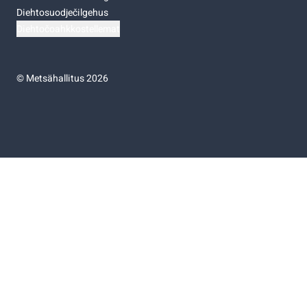
Diehtosuodječilgehus
Diehtočoahkkostellemat
©
Metsähallitus 2026