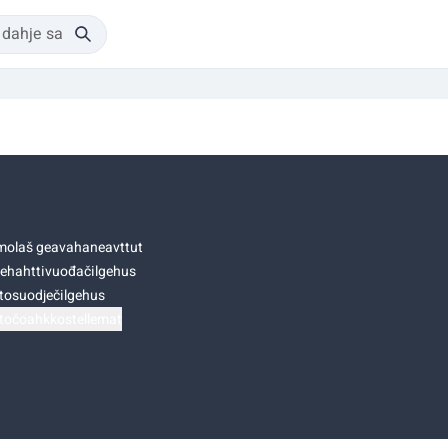
olaš geavahaneavttut
ehahttivuođačilgehus
tosuodječilgehus
točoahkkostellemat