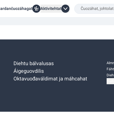
ardančuozáhagat
Aktivitehtat
Diehtu bálvalusas
Almm
Fáht
Áigeguovdilis
Dieh
Oktavuođaváldimat ja máhcahat
Dieh