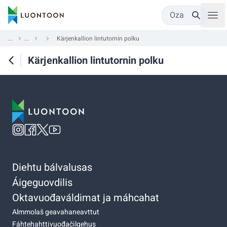
Oza
...
...
Kärjenkallion lintutornin polku
Kärjenkallion lintutornin polku
Diehtu bálvalusas
Áigeguovdilis
Oktavuođaváldimat ja máhcahat
Almmolaš geavahaneavttut
Fáhtehahttivuođačilgehus