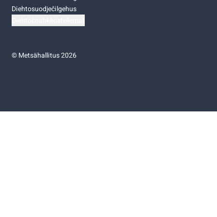
Diehtosuodječilgehus
Diehtočoahkkostellemat
©
Metsähallitus 2026