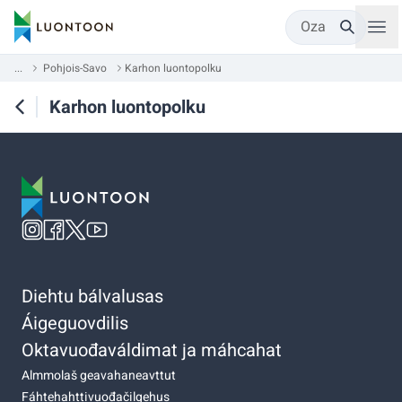
Oza
...
Pohjois-Savo
Karhon luontopolku
Karhon luontopolku
Diehtu bálvalusas
Áigeguovdilis
Oktavuođaváldimat ja máhcahat
Almmolaš geavahaneavttut
Fáhtehahttivuođačilgehus