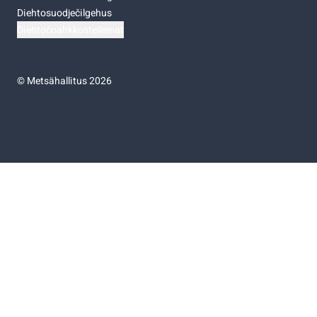
Diehtosuodječilgehus
Diehtočoahkkostellemat
©
Metsähallitus 2026