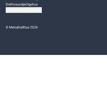
Diehtosuodječilgehus
Diehtočoahkkostellemat
©
Metsähallitus 2026