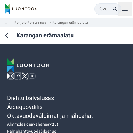
Oza
...
Pohjois-Pohjanmaa
Karangan erämaalatu
Karangan erämaalatu
Diehtu bálvalusas
Áigeguovdilis
Oktavuođaváldimat ja máhcahat
Almmolaš geavahaneavttut
Fáhtehahttivuođačilgehus