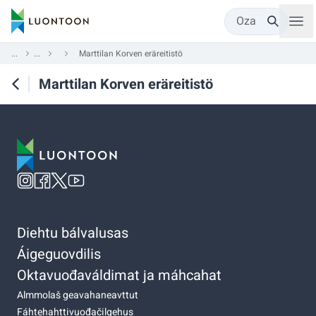
Oza
...
...
Marttilan Korven eräreitistö
Marttilan Korven eräreitistö
Diehtu bálvalusas
Áigeguovdilis
Oktavuođaváldimat ja máhcahat
Almmolaš geavahaneavttut
Fáhtehahttivuođačilgehus