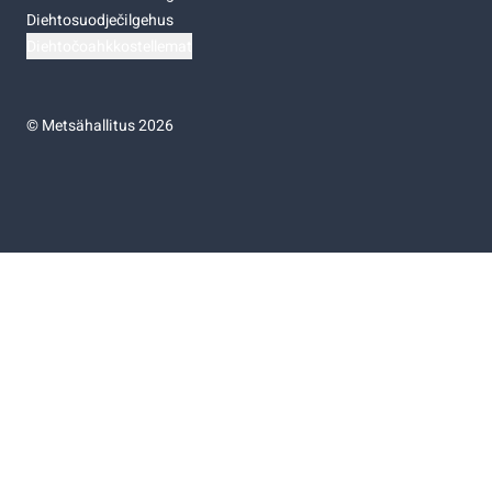
Diehtosuodječilgehus
Diehtočoahkkostellemat
©
Metsähallitus 2026