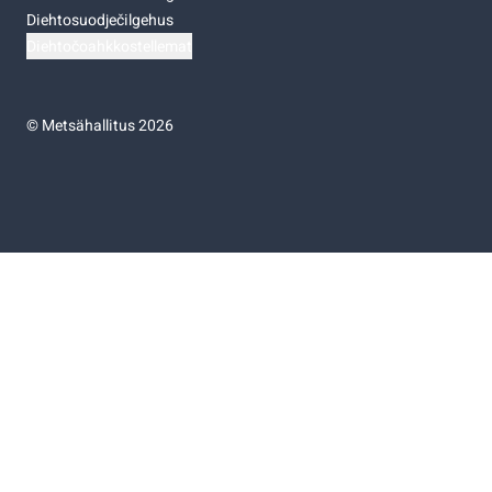
Diehtosuodječilgehus
Diehtočoahkkostellemat
©
Metsähallitus 2026