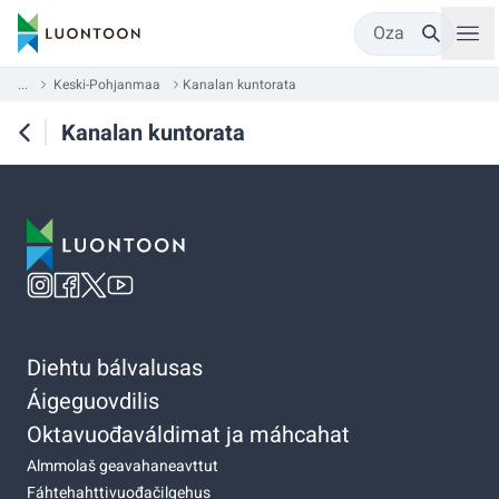
Oza
...
Keski-Pohjanmaa
Kanalan kuntorata
Kanalan kuntorata
Diehtu bálvalusas
Áigeguovdilis
Oktavuođaváldimat ja máhcahat
Almmolaš geavahaneavttut
Fáhtehahttivuođačilgehus