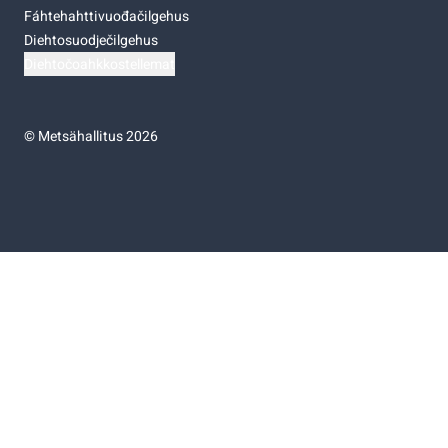
Fáhtehahttivuođačilgehus
Diehtosuodječilgehus
Diehtočoahkkostellemat
©
Metsähallitus 2026