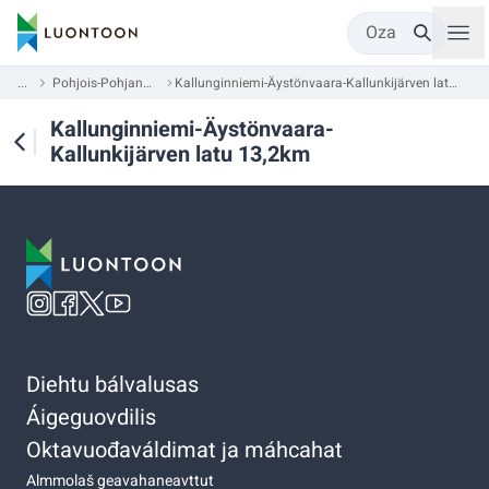
Oza
...
Pohjois-Pohjanmaa
Kallunginniemi-Äystönvaara-Kallunkijärven latu 13,2km
Kallunginniemi-Äystönvaara-
Kallunkijärven latu 13,2km
Diehtu bálvalusas
Áigeguovdilis
Oktavuođaváldimat ja máhcahat
Almmolaš geavahaneavttut