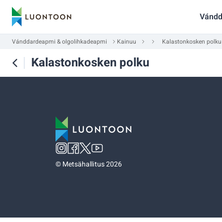
Vándd
Vánddardeapmi & olgolihkadeapmi
Kainuu
Kalastonkosken polku
Kalastonkosken polku
©
Metsähallitus 2026