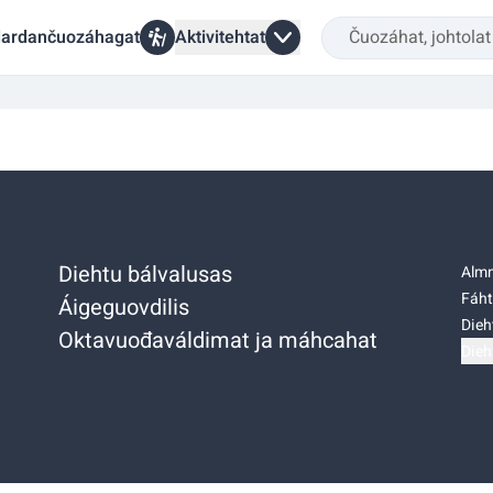
ardančuozáhagat
Aktivitehtat
Diehtu bálvalusas
Almm
Fáht
Áigeguovdilis
Dieh
Oktavuođaváldimat ja máhcahat
Dieh