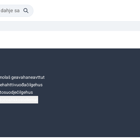
olaš geavahaneavttut
ehahttivuođačilgehus
tosuodječilgehus
točoahkkostellemat