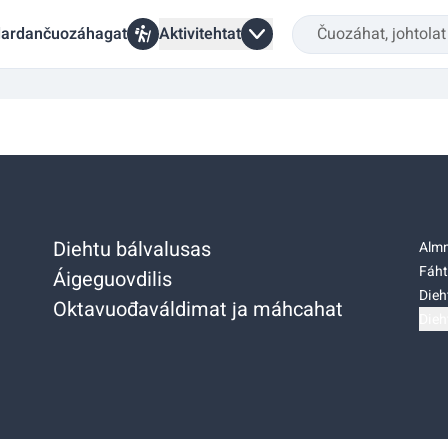
ardančuozáhagat
Aktivitehtat
Diehtu bálvalusas
Almm
Fáht
Áigeguovdilis
Dieh
Oktavuođaváldimat ja máhcahat
Dieh