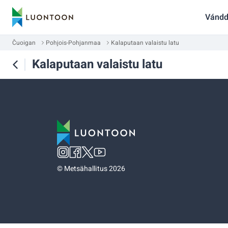
Vándd
Čuoigan
Pohjois-Pohjanmaa
Kalaputaan valaistu latu
Kalaputaan valaistu latu
©
Metsähallitus 2026