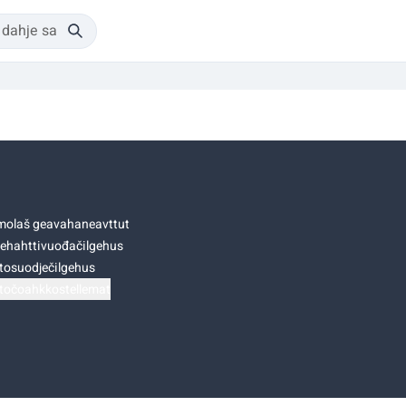
olaš geavahaneavttut
ehahttivuođačilgehus
tosuodječilgehus
točoahkkostellemat