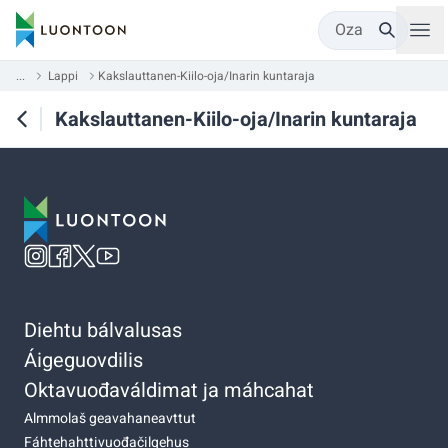
Oza
...
Lappi
Kakslauttanen-Kiilo-oja/Inarin kuntaraja
Kakslauttanen-Kiilo-oja/Inarin kuntaraja
Diehtu bálvalusas
Áigeguovdilis
Oktavuođaváldimat ja máhcahat
Almmolaš geavahaneavttut
Fáhtehahttivuođačilgehus