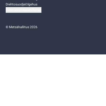
Diehtosuodječilgehus
Diehtočoahkkostellemat
©
Metsähallitus 2026