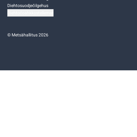
Diehtosuodječilgehus
Diehtočoahkkostellemat
©
Metsähallitus 2026