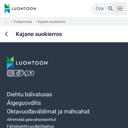
Oza
...
Pohjanmaa
Kajane suokierros
Kajane suokierros
Diehtu bálvalusas
Áigeguovdilis
Oktavuođaváldimat ja máhcahat
Almmolaš geavahaneavttut
Fáhtehahttivuođačilgehus