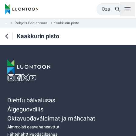
Oza
...
Pohjois-Pohjanmaa
Kaakkurin pisto
Kaakkurin pisto
Diehtu bálvalusas
Áigeguovdilis
Oktavuođaváldimat ja máhcahat
Almmolaš geavahaneavttut
Fáhtehahttivuođačilgehus