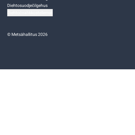
Diehtosuodječilgehus
Diehtočoahkkostellemat
©
Metsähallitus 2026