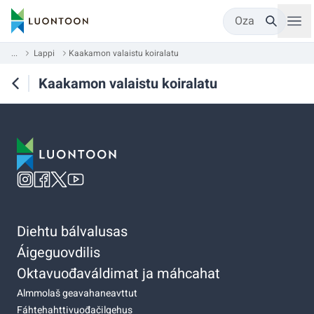
Oza
...
Lappi
Kaakamon valaistu koiralatu
Kaakamon valaistu koiralatu
Diehtu bálvalusas
Áigeguovdilis
Oktavuođaváldimat ja máhcahat
Almmolaš geavahaneavttut
Fáhtehahttivuođačilgehus