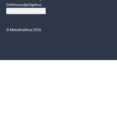
Diehtosuodječilgehus
Diehtočoahkkostellemat
©
Metsähallitus 2026