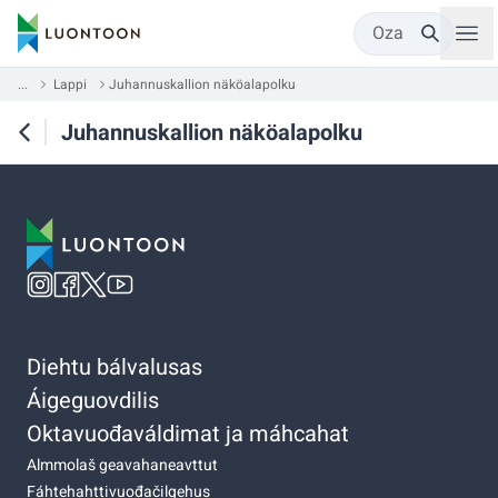
Oza
...
Lappi
Juhannuskallion näköalapolku
Juhannuskallion näköalapolku
Diehtu bálvalusas
Áigeguovdilis
Oktavuođaváldimat ja máhcahat
Almmolaš geavahaneavttut
Fáhtehahttivuođačilgehus