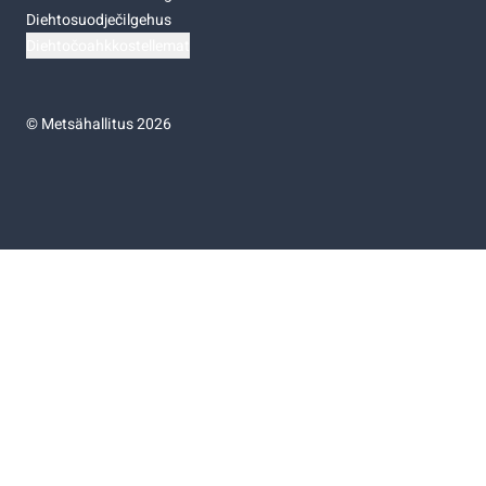
Diehtosuodječilgehus
Diehtočoahkkostellemat
©
Metsähallitus 2026