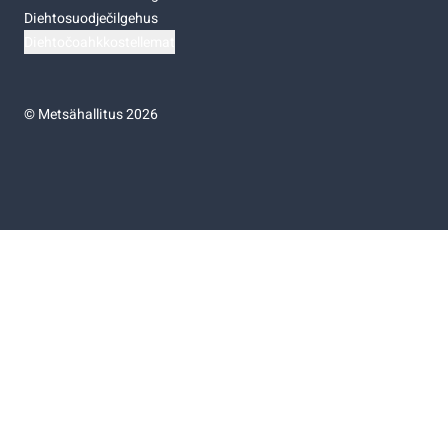
Diehtosuodječilgehus
Diehtočoahkkostellemat
©
Metsähallitus 2026