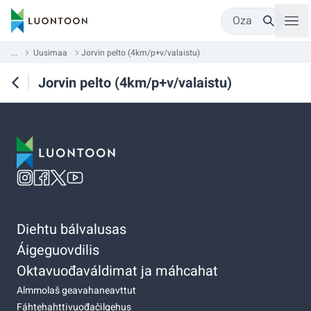
Oza
...
Uusimaa
Jorvin pelto (4km/p+v/valaistu)
Jorvin pelto (4km/p+v/valaistu)
Diehtu bálvalusas
Áigeguovdilis
Oktavuođaváldimat ja máhcahat
Almmolaš geavahaneavttut
Fáhtehahttivuođačilgehus