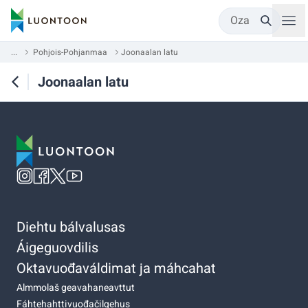
Oza
...
Pohjois-Pohjanmaa
Joonaalan latu
Joonaalan latu
Diehtu bálvalusas
Áigeguovdilis
Oktavuođaváldimat ja máhcahat
Almmolaš geavahaneavttut
Fáhtehahttivuođačilgehus