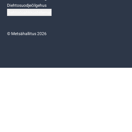
Diehtosuodječilgehus
Diehtočoahkkostellemat
©
Metsähallitus 2026