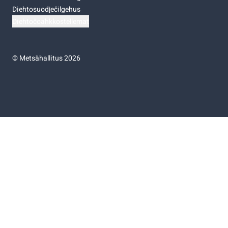
Diehtosuodječilgehus
Diehtočoahkkostellemat
©
Metsähallitus 2026