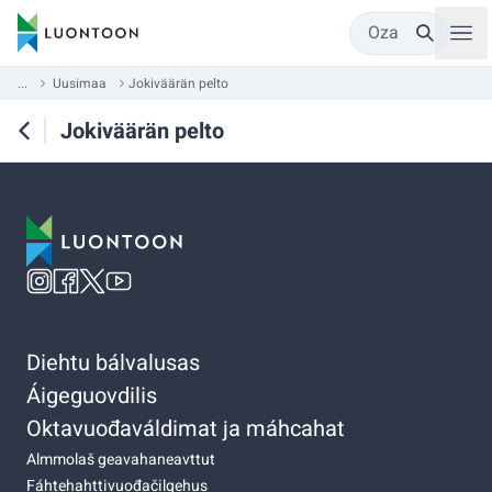
Oza
...
Uusimaa
Jokiväärän pelto
Jokiväärän pelto
Diehtu bálvalusas
Áigeguovdilis
Oktavuođaváldimat ja máhcahat
Almmolaš geavahaneavttut
Fáhtehahttivuođačilgehus