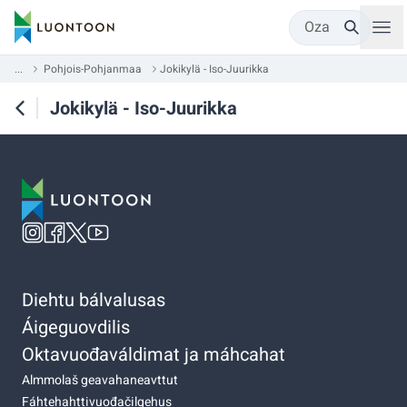
Oza
...
Pohjois-Pohjanmaa
Jokikylä - Iso-Juurikka
Jokikylä - Iso-Juurikka
Diehtu bálvalusas
Áigeguovdilis
Oktavuođaváldimat ja máhcahat
Almmolaš geavahaneavttut
Fáhtehahttivuođačilgehus