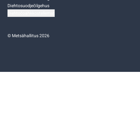
Diehtosuodječilgehus
Diehtočoahkkostellemat
©
Metsähallitus 2026