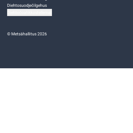
Diehtosuodječilgehus
Diehtočoahkkostellemat
©
Metsähallitus 2026