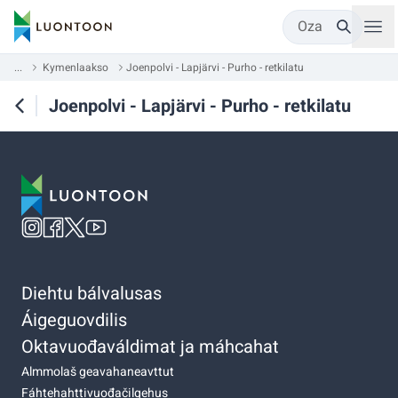
Oza
...
Kymenlaakso
Joenpolvi - Lapjärvi - Purho - retkilatu
Joenpolvi - Lapjärvi - Purho - retkilatu
Diehtu bálvalusas
Áigeguovdilis
Oktavuođaváldimat ja máhcahat
Almmolaš geavahaneavttut
Fáhtehahttivuođačilgehus