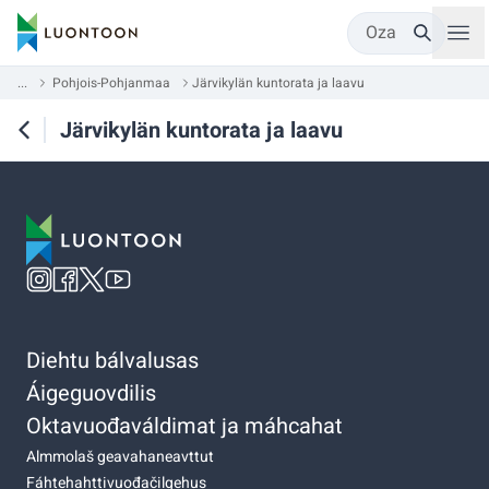
Oza
...
Pohjois-Pohjanmaa
Järvikylän kuntorata ja laavu
Järvikylän kuntorata ja laavu
Diehtu bálvalusas
Áigeguovdilis
Oktavuođaváldimat ja máhcahat
Almmolaš geavahaneavttut
Fáhtehahttivuođačilgehus