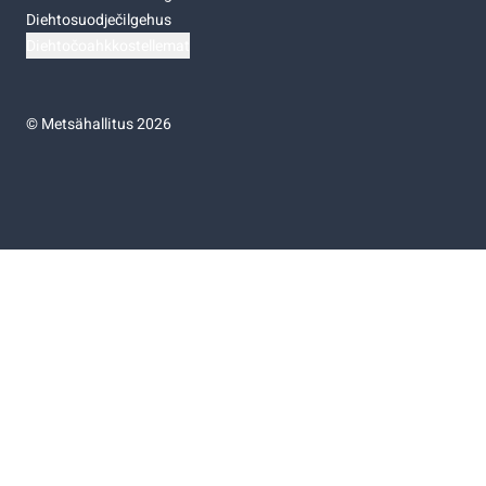
Diehtosuodječilgehus
Diehtočoahkkostellemat
©
Metsähallitus 2026