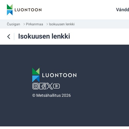
Vándd
Čuoigan
Pirkanmaa
Isokuusen lenkki
Isokuusen lenkki
©
Metsähallitus 2026