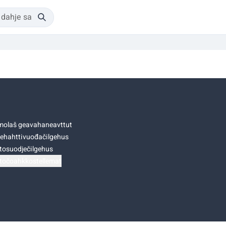
olaš geavahaneavttut
ehahttivuođačilgehus
tosuodječilgehus
točoahkkostellemat