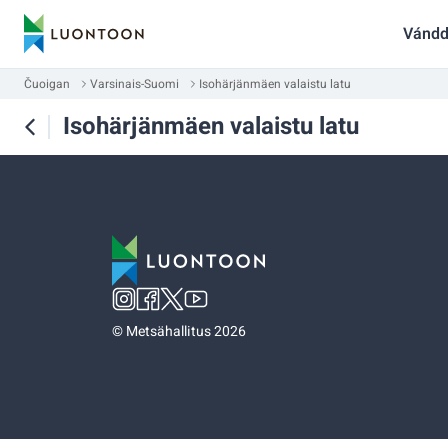
Vándd
Čuoigan
Varsinais-Suomi
Isohärjänmäen valaistu latu
Isohärjänmäen valaistu latu
©
Metsähallitus 2026