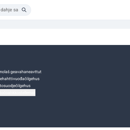
olaš geavahaneavttut
ehahttivuođačilgehus
tosuodječilgehus
točoahkkostellemat