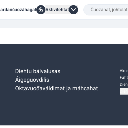
ardančuozáhagat
Aktivitehtat
Diehtu bálvalusas
Almm
Fáht
Áigeguovdilis
Dieh
Oktavuođaváldimat ja máhcahat
Dieh