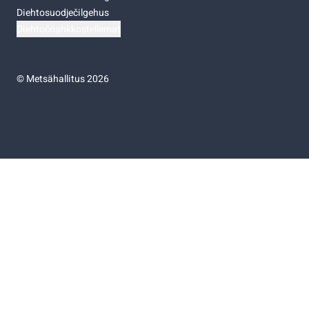
Diehtosuodječilgehus
Diehtočoahkkostellemat
©
Metsähallitus 2026