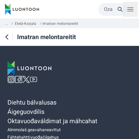
Oza
...
Etelä-Karjala
Imatran melontareitit
Imatran melontareitit
Diehtu bálvalusas
Áigeguovdilis
Oktavuođaváldimat ja máhcahat
Almmolaš geavahaneavttut
Fáhtehahttivuođačilgehus