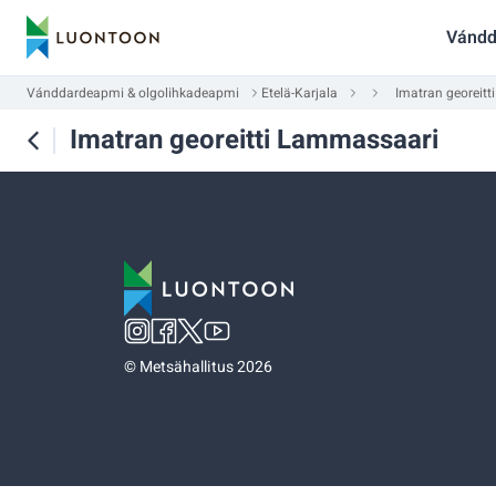
Vándd
Vánddardeapmi & olgolihkadeapmi
Etelä-Karjala
Imatran georeit
Imatran georeitti Lammassaari
©
Metsähallitus 2026