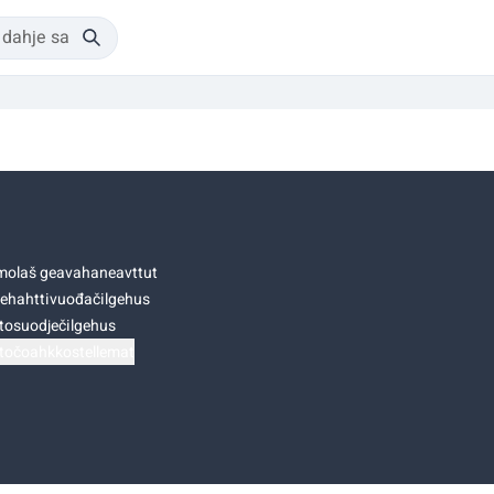
olaš geavahaneavttut
ehahttivuođačilgehus
tosuodječilgehus
točoahkkostellemat