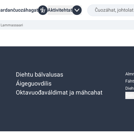
ardančuozáhagat
Aktivitehtat
ti Lammassaari
Diehtu bálvalusas
Almm
Fáht
Áigeguovdilis
Dieh
Oktavuođaváldimat ja máhcahat
Dieh