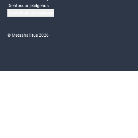
Diehtosuodječilgehus
Diehtočoahkkostellemat
©
Metsähallitus 2026