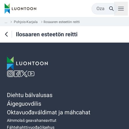
Oza
...
Pohjois-Karjala
Ilosaaren esteetön reitti
Ilosaaren esteetön reitti
Diehtu bálvalusas
Áigeguovdilis
Oktavuođaváldimat ja máhcahat
Almmolaš geavahaneavttut
Fáhtehahttivuođačilgehus