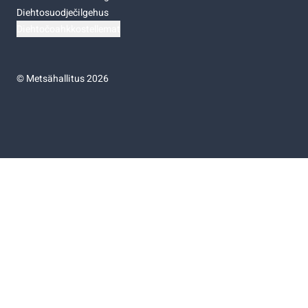
Diehtosuodječilgehus
Diehtočoahkkostellemat
©
Metsähallitus 2026