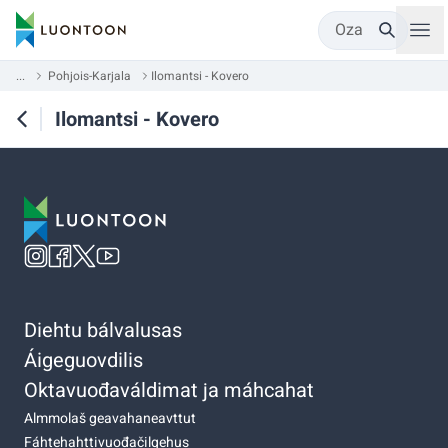
Oza
...
Pohjois-Karjala
Ilomantsi - Kovero
Ilomantsi - Kovero
Diehtu bálvalusas
Áigeguovdilis
Oktavuođaváldimat ja máhcahat
Almmolaš geavahaneavttut
Fáhtehahttivuođačilgehus