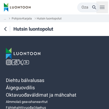
Oza
...
Pohjois-Karjala
Hutsin luontopolut
Hutsin luontopolut
Diehtu bálvalusas
Áigeguovdilis
Oktavuođaváldimat ja máhcahat
Almmolaš geavahaneavttut
Fáhtehahttivuođačilgehus