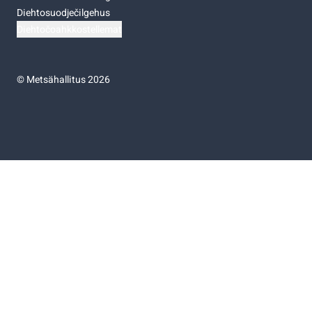
Diehtosuodječilgehus
Diehtočoahkkostellemat
©
Metsähallitus 2026