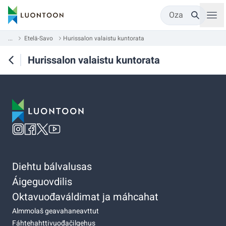
Oza
...
Etelä-Savo
Hurissalon valaistu kuntorata
Hurissalon valaistu kuntorata
Diehtu bálvalusas
Áigeguovdilis
Oktavuođaváldimat ja máhcahat
Almmolaš geavahaneavttut
Fáhtehahttivuođačilgehus