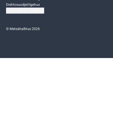
Diehtosuodječilgehus
Diehtočoahkkostellemat
©
Metsähallitus 2026