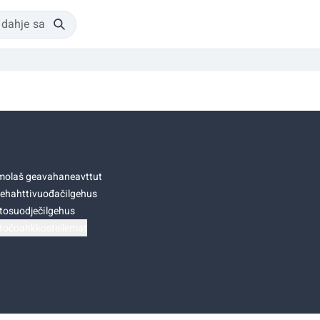
olaš geavahaneavttut
ehahttivuođačilgehus
tosuodječilgehus
točoahkkostellemat