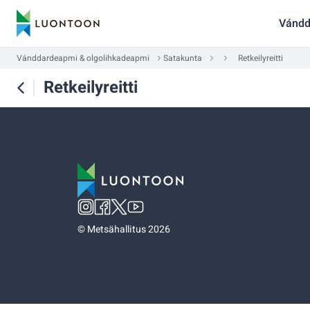
Vándd
Vánddardeapmi & olgolihkadeapmi
Satakunta
Retkeilyreitti
Retkeilyreitti
©
Metsähallitus 2026