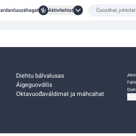
ardančuozáhagat
Aktivitehtat
Diehtu bálvalusas
Almm
Fáht
Áigeguovdilis
Dieh
Oktavuođaváldimat ja máhcahat
Dieh