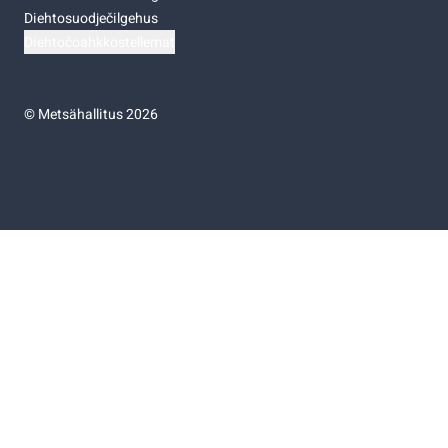
Diehtosuodječilgehus
Diehtočoahkkostellemat
©
Metsähallitus 2026