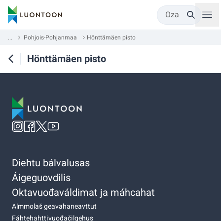
Oza
...
Pohjois-Pohjanmaa
Hönttämäen pisto
Hönttämäen pisto
Diehtu bálvalusas
Áigeguovdilis
Oktavuođaváldimat ja máhcahat
Almmolaš geavahaneavttut
Fáhtehahttivuođačilgehus