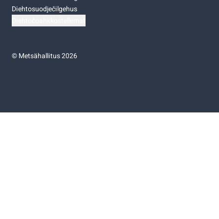
Diehtosuodječilgehus
Diehtočoahkkostellemat
©
Metsähallitus 2026