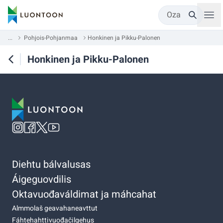
Oza
...
Pohjois-Pohjanmaa
Honkinen ja Pikku-Palonen
Honkinen ja Pikku-Palonen
Diehtu bálvalusas
Áigeguovdilis
Oktavuođaváldimat ja máhcahat
Almmolaš geavahaneavttut
Fáhtehahttivuođačilgehus