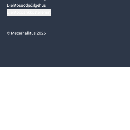
Diehtosuodječilgehus
Diehtočoahkkostellemat
©
Metsähallitus 2026