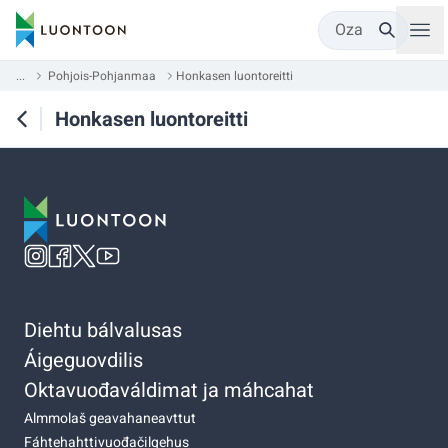
Oza
...
Pohjois-Pohjanmaa
Honkasen luontoreitti
Honkasen luontoreitti
Diehtu bálvalusas
Áigeguovdilis
Oktavuođaváldimat ja máhcahat
Almmolaš geavahaneavttut
Fáhtehahttivuođačilgehus