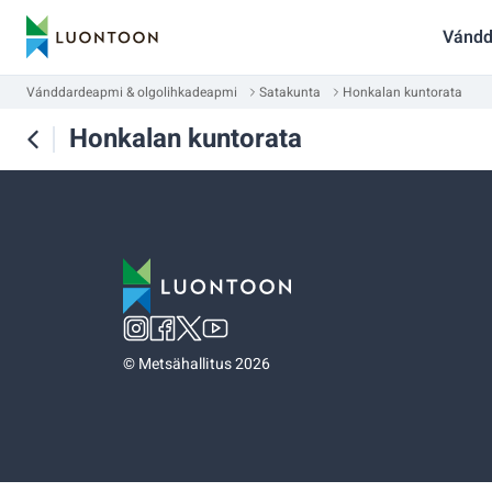
Vándd
Vánddardeapmi & olgolihkadeapmi
Satakunta
Honkalan kuntorata
Honkalan kuntorata
©
Metsähallitus 2026