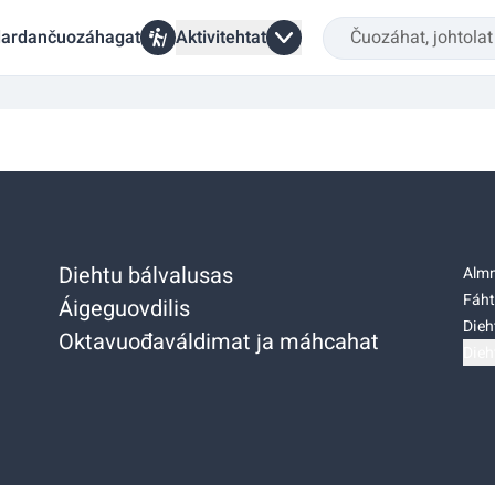
ardančuozáhagat
Aktivitehtat
Diehtu bálvalusas
Almm
Fáht
Áigeguovdilis
Dieh
Oktavuođaváldimat ja máhcahat
Dieh