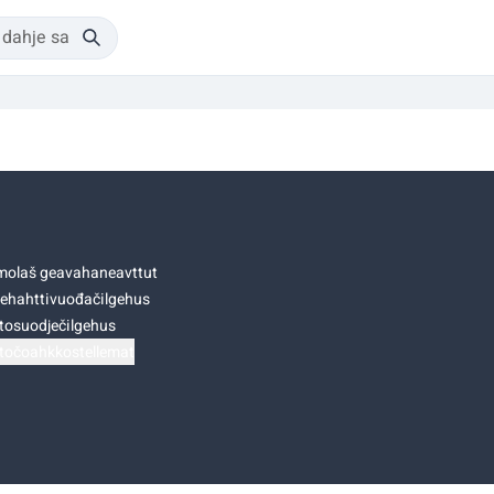
olaš geavahaneavttut
ehahttivuođačilgehus
tosuodječilgehus
točoahkkostellemat