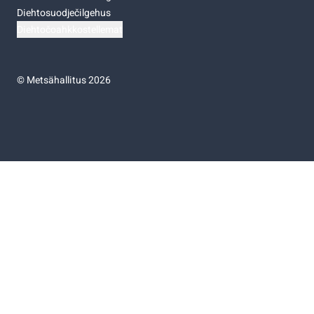
Diehtosuodječilgehus
Diehtočoahkkostellemat
©
Metsähallitus 2026