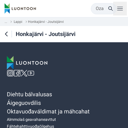
Oza
...
Lappi
Honkajärvi - Joutsijärvi
Honkajärvi - Joutsijärvi
Diehtu bálvalusas
Áigeguovdilis
Oktavuođaváldimat ja máhcahat
Almmolaš geavahaneavttut
Fáhtehahttivuođačilgehus