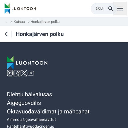
Oza
...
Kainuu
Honkajärven polku
Honkajärven polku
Diehtu bálvalusas
Áigeguovdilis
Oktavuođaváldimat ja máhcahat
Almmolaš geavahaneavttut
Fáhtehahttivuođačilgehus