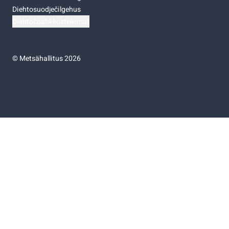
Diehtosuodječilgehus
Diehtočoahkkostellemat
©
Metsähallitus 2026