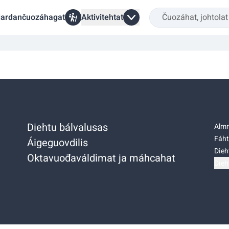
ardančuozáhagat
Aktivitehtat
Diehtu bálvalusas
Almm
Fáht
Áigeguovdilis
Dieh
Oktavuođaváldimat ja máhcahat
Dieh