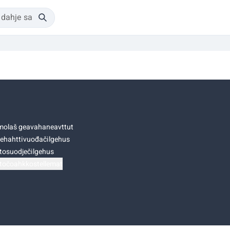
olaš geavahaneavttut
ehahttivuođačilgehus
tosuodječilgehus
točoahkkostellemat