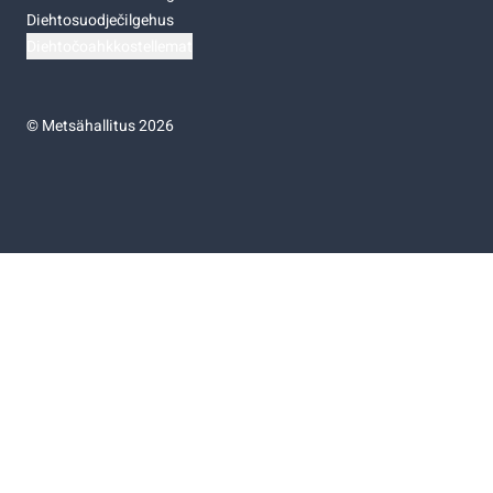
Diehtosuodječilgehus
Diehtočoahkkostellemat
©
Metsähallitus 2026