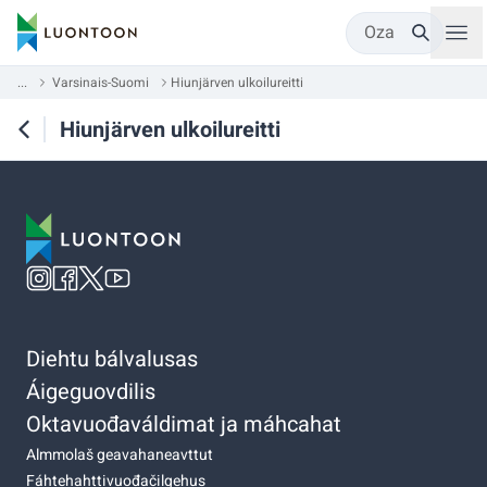
Oza
...
Varsinais-Suomi
Hiunjärven ulkoilureitti
Hiunjärven ulkoilureitti
Diehtu bálvalusas
Áigeguovdilis
Oktavuođaváldimat ja máhcahat
Almmolaš geavahaneavttut
Fáhtehahttivuođačilgehus