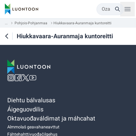
Oza
...
Pohjois-Pohjanmaa
Hiukkavaara-Auranmaja kuntoreitti
Hiukkavaara-Auranmaja kuntoreitti
Diehtu bálvalusas
Áigeguovdilis
Oktavuođaváldimat ja máhcahat
Almmolaš geavahaneavttut
Fáhtehahttivuođačilgehus