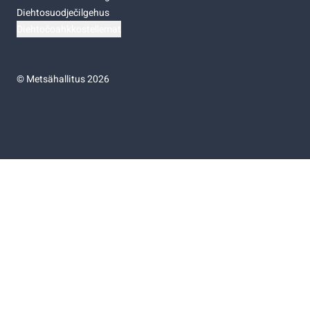
Diehtosuodječilgehus
Diehtočoahkkostellemat
©
Metsähallitus 2026